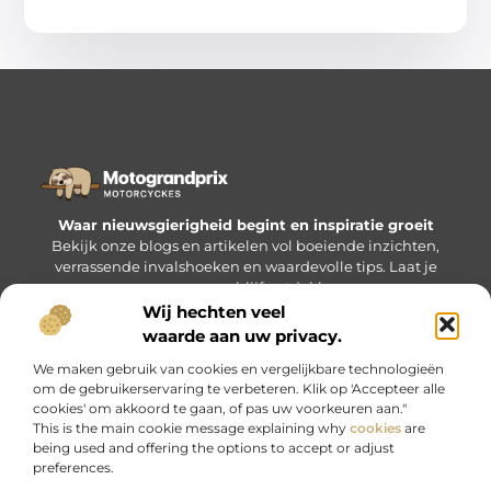
Waar nieuwsgierigheid begint en inspiratie groeit
Bekijk onze blogs en artikelen vol boeiende inzichten,
verrassende invalshoeken en waardevolle tips. Laat je
verrassen en blijf ontdekken.
Wij hechten veel
waarde aan uw privacy.
Bericht categorie
We maken gebruik van cookies en vergelijkbare technologieën
om de gebruikerservaring te verbeteren. Klik op 'Accepteer alle
cookies' om akkoord te gaan, of pas uw voorkeuren aan."
This is the main cookie message explaining why
cookies
are
being used and offering the options to accept or adjust
Onze informatie
preferences.
Nederlandse linkbuilding: waarom het voor jou hét verschil kan maken
Geld verdienen met je website: zo maak je van jouw bezoekers inkomsten