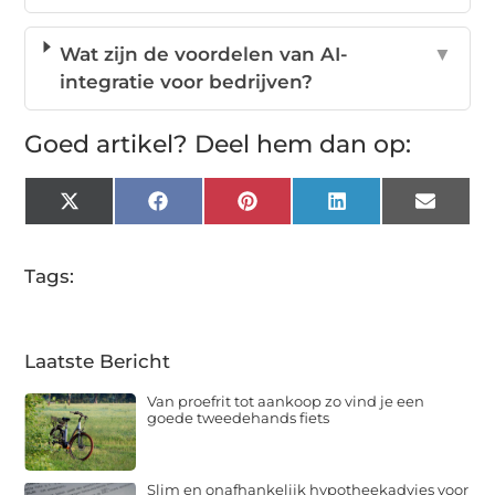
Wat zijn de voordelen van AI-
▼
integratie voor bedrijven?
Goed artikel? Deel hem dan op:
X
Facebook
Pinterest
LinkedIn
Email
(Twitter)
Tags:
Laatste Bericht
Van proefrit tot aankoop zo vind je een
goede tweedehands fiets
Slim en onafhankelijk hypotheekadvies voor