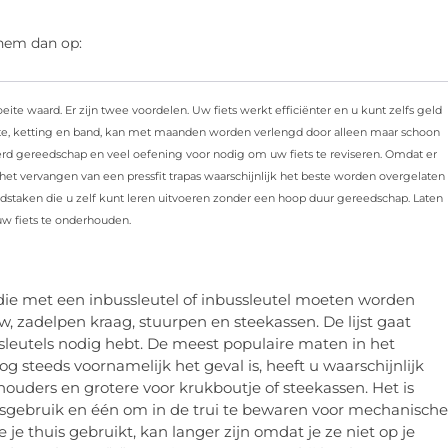
 hem dan op:
eite waard. Er zijn twee voordelen. Uw fiets werkt efficiënter en u kunt zelfs geld
tte, ketting en band, kan met maanden worden verlengd door alleen maar schoon
iseerd gereedschap en veel oefening voor nodig om uw fiets te reviseren. Omdat er
 het vervangen van een pressfit trapas waarschijnlijk het beste worden overgelaten
oudstaken die u zelf kunt leren uitvoeren zonder een hoop duur gereedschap. Laten
w fiets te onderhouden.
 die met een inbussleutel of inbussleutel moeten worden
w, zadelpen kraag, stuurpen en steekassen. De lijst gaat
sleutels nodig hebt. De meest populaire maten in het
steeds voornamelijk het geval is, heeft u waarschijnlijk
houders en grotere voor krukboutje of steekassen. Het is
isgebruik en één om in de trui te bewaren voor mechanische
 je thuis gebruikt, kan langer zijn omdat je ze niet op je