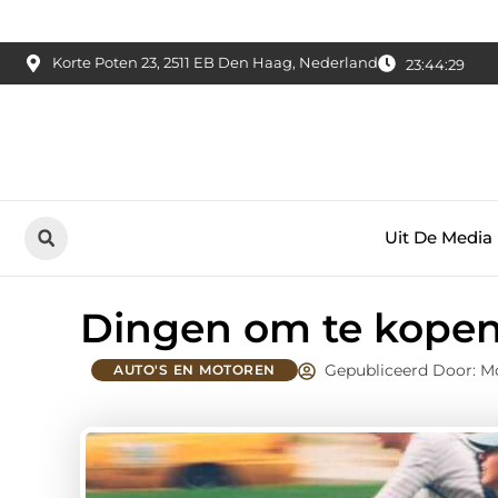
Korte Poten 23, 2511 EB Den Haag, Nederland
23:44:30
Uit De Media
Dingen om te kopen
Gepubliceerd Door: M
AUTO'S EN MOTOREN