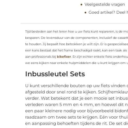
Veelgestelde vragen
Goed artikel? Deel
Tijd besteden aan het leren hoe u uw fiets kunt repareren, is de mo
besparen. De levensduur van de componenten, inclusief de casse
te houden. Jij bepaalt hoe betrokken je wilt zijn. Er is gespecial
een kans bestaat dat het frame beschadigd raakt, kan een taak als
aan professionals bij
bikefixer
. Er zijn echter enkele fiets onderh
we eens kijken naar enkele hulpmiddelen die u kunt krijgen om u
Inbussleutel Sets
U kunt verschillende bouten op uw fiets vinden
afgesteld door snel rond te kijken. Schijfremklau
verder. Wat betekent dat je een mooie set inbus
verleden waren 5 mm en 4 mm, en hoewel dit nog 
een paar kleinere nodig voor bijvoorbeeld bidon
raadzaam om twee sets te krijgen. Eén voor thu
en aanpassing behoeften tijdens de rit. De set die