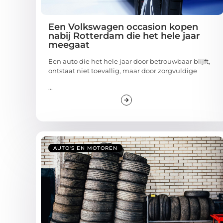
Een Volkswagen occasion kopen
nabij Rotterdam die het hele jaar
meegaat
Een auto die het hele jaar door betrouwbaar blijft,
ontstaat niet toevallig, maar door zorgvuldige
...
AUTO'S EN MOTOREN