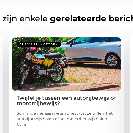
 zijn enkele
gerelateerde beric
AUTO'S EN MOTOREN
Twijfel je tussen een autorijbewijs of
motorrijbewijs?
Sommige mensen weten direct wat ze willen: het
autorijbewijs halen of het motorrijbewijs halen.
Maar