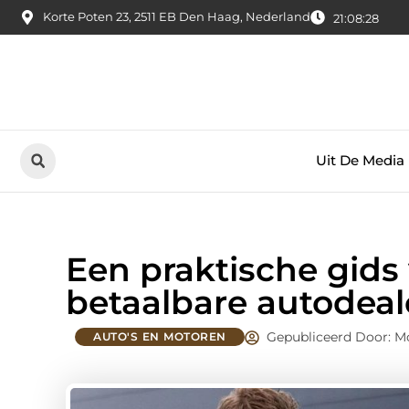
Korte Poten 23, 2511 EB Den Haag, Nederland
21:08:29
Uit De Media
Een praktische gids
betaalbare autodea
Gepubliceerd Door: M
AUTO'S EN MOTOREN