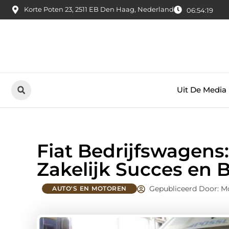
Korte Poten 23, 2511 EB Den Haag, Nederland
06:54:20
Uit De Media
Fiat Bedrijfswagens
Zakelijk Succes en
Gepubliceerd Door: M
AUTO'S EN MOTOREN