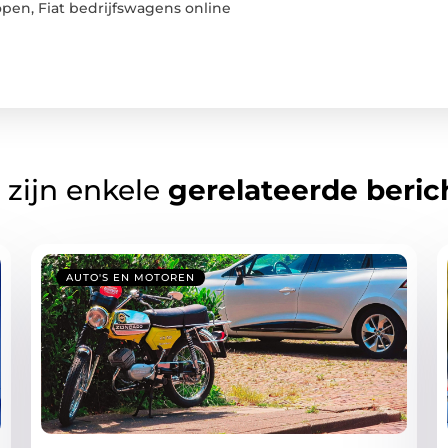
open
,
Fiat bedrijfswagens online
 zijn enkele
gerelateerde beric
AUTO'S EN MOTOREN