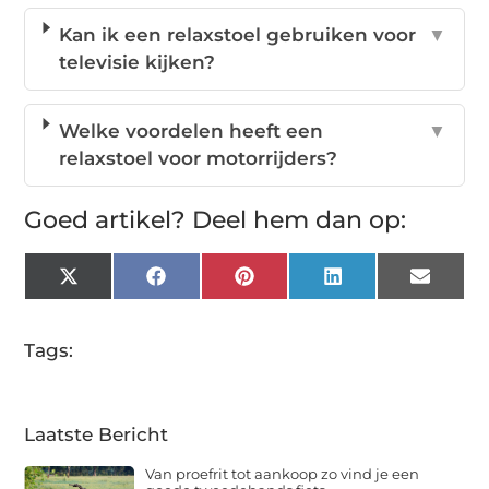
Kan ik een relaxstoel gebruiken voor
▼
televisie kijken?
Welke voordelen heeft een
▼
relaxstoel voor motorrijders?
Goed artikel? Deel hem dan op:
X
Facebook
Pinterest
LinkedIn
Email
(Twitter)
Tags:
Laatste Bericht
Van proefrit tot aankoop zo vind je een