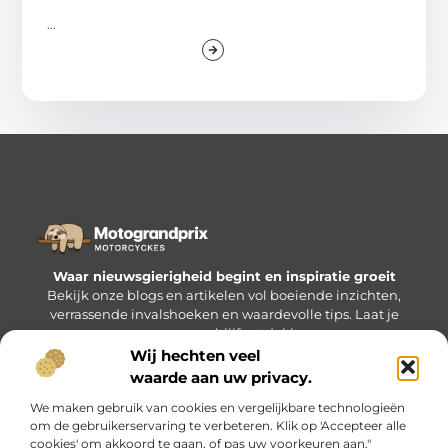
...
Waar nieuwsgierigheid begint en inspiratie groeit
Bekijk onze blogs en artikelen vol boeiende inzichten,
verrassende invalshoeken en waardevolle tips. Laat je
verrassen en blijf ontdekken.
Wij hechten veel
waarde aan uw privacy.
Bericht categorie
We maken gebruik van cookies en vergelijkbare technologieën
om de gebruikerservaring te verbeteren. Klik op 'Accepteer alle
cookies' om akkoord te gaan, of pas uw voorkeuren aan."