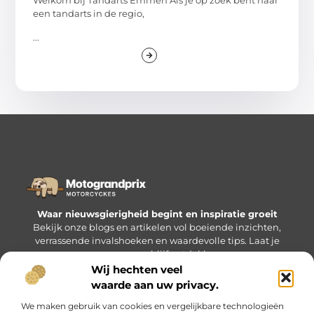
Welkom bij Tandarts Emmen Als je op zoek bent naar
een tandarts in de regio,
...
Waar nieuwsgierigheid begint en inspiratie groeit
Bekijk onze blogs en artikelen vol boeiende inzichten,
verrassende invalshoeken en waardevolle tips. Laat je
verrassen en blijf ontdekken.
Wij hechten veel
waarde aan uw privacy.
Bericht categorie
We maken gebruik van cookies en vergelijkbare technologieën