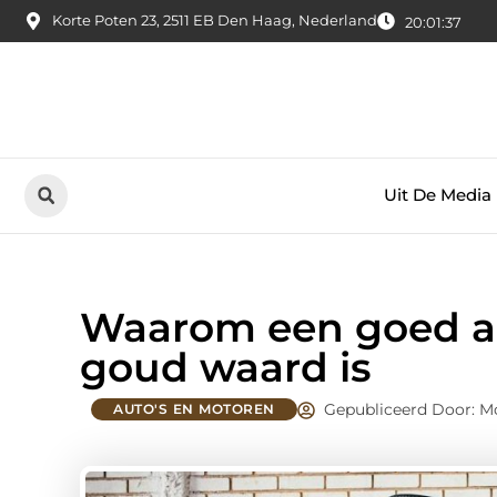
Korte Poten 23, 2511 EB Den Haag, Nederland
20:01:38
Uit De Media
Waarom een goed au
goud waard is
Gepubliceerd Door: M
AUTO'S EN MOTOREN