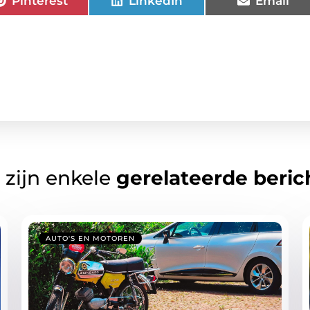
Pinterest
LinkedIn
Email
 zijn enkele
gerelateerde beric
AUTO'S EN MOTOREN