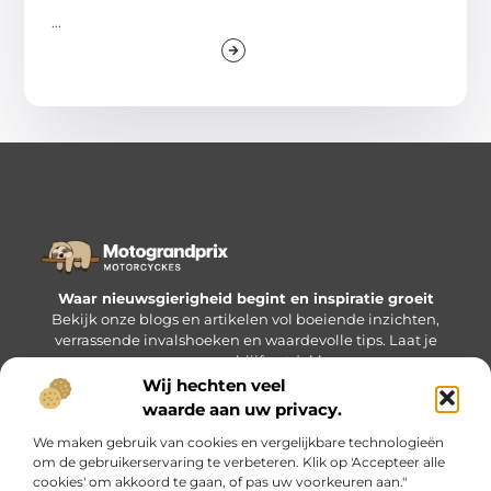
...
Waar nieuwsgierigheid begint en inspiratie groeit
Bekijk onze blogs en artikelen vol boeiende inzichten,
verrassende invalshoeken en waardevolle tips. Laat je
verrassen en blijf ontdekken.
Wij hechten veel
waarde aan uw privacy.
Bericht categorie
We maken gebruik van cookies en vergelijkbare technologieën
om de gebruikerservaring te verbeteren. Klik op 'Accepteer alle
cookies' om akkoord te gaan, of pas uw voorkeuren aan."