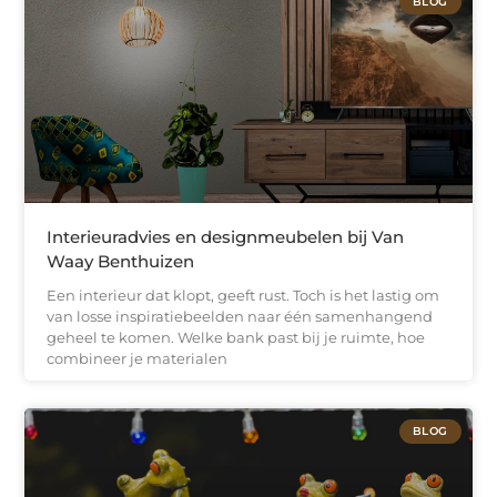
BLOG
Interieuradvies en designmeubelen bij Van
Waay Benthuizen
Een interieur dat klopt, geeft rust. Toch is het lastig om
van losse inspiratiebeelden naar één samenhangend
geheel te komen. Welke bank past bij je ruimte, hoe
combineer je materialen
BLOG