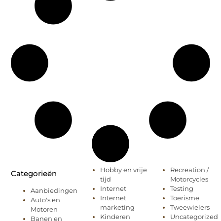
Hobby en vrije
Recreation /
Categorieën
tijd
Motorcycles
Internet
Testing
Aanbiedingen
Internet
Toerisme
Auto's en
marketing
Tweewielers
Motoren
Kinderen
Uncategorized
Banen en