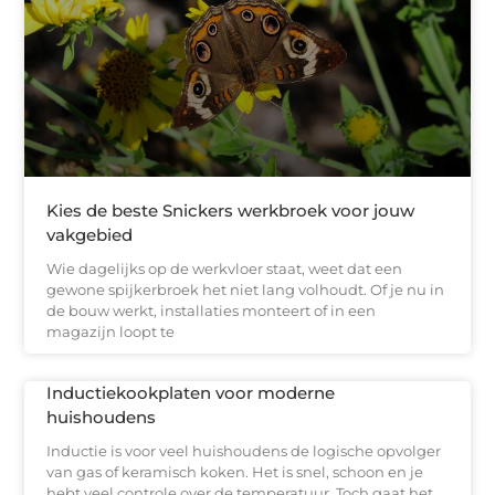
Kies de beste Snickers werkbroek voor jouw
vakgebied
Wie dagelijks op de werkvloer staat, weet dat een
gewone spijkerbroek het niet lang volhoudt. Of je nu in
de bouw werkt, installaties monteert of in een
magazijn loopt te
Inductiekookplaten voor moderne
huishoudens
Inductie is voor veel huishoudens de logische opvolger
van gas of keramisch koken. Het is snel, schoon en je
hebt veel controle over de temperatuur. Toch gaat het