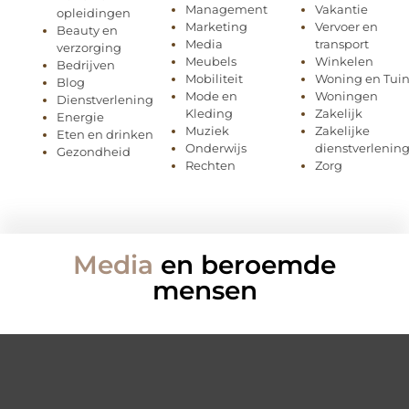
Management
Vakantie
opleidingen
Marketing
Vervoer en
Beauty en
Media
transport
verzorging
Meubels
Winkelen
Bedrijven
Mobiliteit
Woning en Tui
Blog
Mode en
Woningen
Dienstverlening
Kleding
Zakelijk
Energie
Muziek
Zakelijke
Eten en drinken
Onderwijs
dienstverlenin
Gezondheid
Rechten
Zorg
Media
en beroemde
mensen