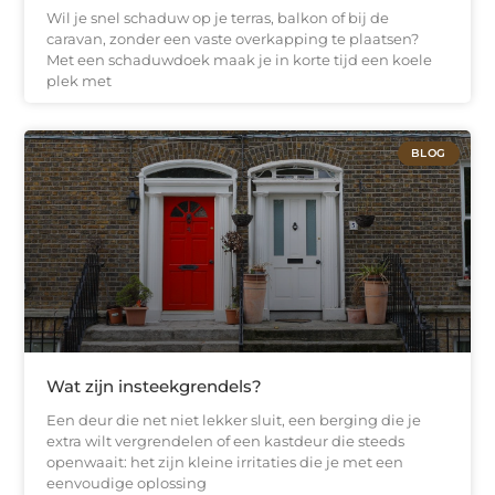
Wil je snel schaduw op je terras, balkon of bij de
caravan, zonder een vaste overkapping te plaatsen?
Met een schaduwdoek maak je in korte tijd een koele
plek met
BLOG
Wat zijn insteekgrendels?
Een deur die net niet lekker sluit, een berging die je
extra wilt vergrendelen of een kastdeur die steeds
openwaait: het zijn kleine irritaties die je met een
eenvoudige oplossing