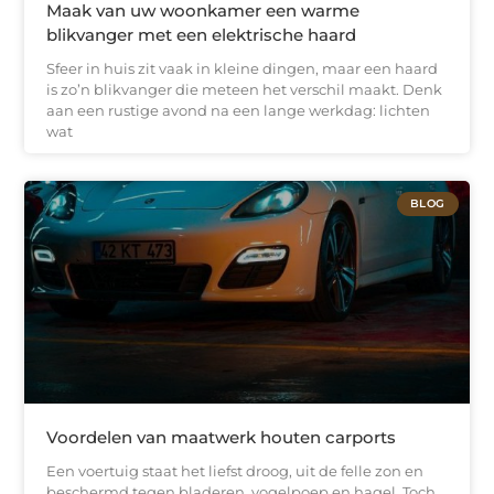
Maak van uw woonkamer een warme
blikvanger met een elektrische haard
Sfeer in huis zit vaak in kleine dingen, maar een haard
is zo’n blikvanger die meteen het verschil maakt. Denk
aan een rustige avond na een lange werkdag: lichten
wat
BLOG
Voordelen van maatwerk houten carports
Een voertuig staat het liefst droog, uit de felle zon en
beschermd tegen bladeren, vogelpoep en hagel. Toch