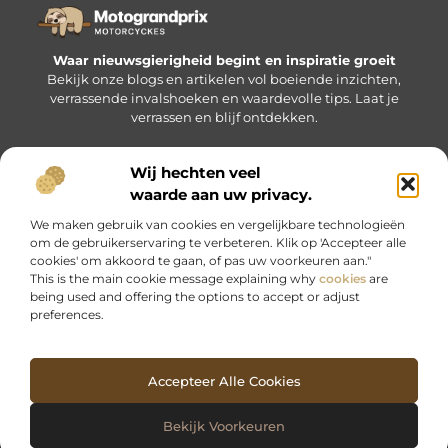
Waar nieuwsgierigheid begint en inspiratie groeit
Bekijk onze blogs en artikelen vol boeiende inzichten,
verrassende invalshoeken en waardevolle tips. Laat je
verrassen en blijf ontdekken.
Wij hechten veel
Bericht categorie
waarde aan uw privacy.
We maken gebruik van cookies en vergelijkbare technologieën
om de gebruikerservaring te verbeteren. Klik op 'Accepteer alle
cookies' om akkoord te gaan, of pas uw voorkeuren aan."
Onze informatie
This is the main cookie message explaining why
cookies
are
being used and offering the options to accept or adjust
Nederlandse linkbuilding: waarom het voor jou hét verschil kan maken
Geld verdienen met je website: zo maak je van jouw bezoekers inkomsten
preferences.
Accepteer Alle Cookies
Website index
Cookiebeleid (EU)
@2025 www.motograndprix.nl. All Right Reserved.
Bekijk Voorkeuren