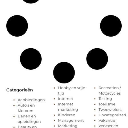
Hobby en vrije
Recreation /
Categorieën
tijd
Motorcycles
Internet
Testing
Aanbiedingen
Internet
Toerisme
Auto's en
marketing
Tweewielers
Motoren
Kinderen
Uncategorized
Banen en
Management
Vakantie
opleidingen
Marketing
Vervoer en
Beauty en