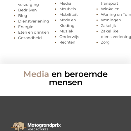
Media
transport
verzorging
Meubels
Winkelen
Bedrijven
Mobiliteit
Woning en Tui
Blog
Mode en
Woningen
Dienstverlening
Kleding
Zakelijk
Energie
Muziek
Zakelijke
Eten en drinken
Onderwijs
dienstverlenin
Gezondheid
Rechten
Zorg
Media
en beroemde
mensen