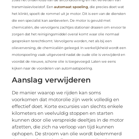
transmissievloeistof. Een
automaat spoeling
, die precies doet wat
het klinkt, spoelt de rommel uit je motor. Dit is een van de diensten
die een specialist kan aanbevelen. De motor is gevuld met
chemicaliën, die vervolgens zachtjes stationair draaien om ervoor te
zorgen dat het reinigingsmiddel overal komt waar olie normaal
gesproken terechtkomt. Vervolgens worden, net als bij een
olieverversing, de chemicaliën geleegd. In werkelijkheid wordt een
motorspoeling vaak uitgevoerd nadat de oude olie is verwijderd en
voordat de nieuwe, schone olie is toegevoegd. Laten we eens
kijken naar de voordelen van automaatspoeling.
Aanslag verwijderen
De manier waarop we rijden kan soms
voorkomen dat motorolie zijn werk volledig en
effectief doet. Korte excursies van slechts enkele
kilometers en veelvuldig stoppen en starten
kunnen door olie verspreide deeltjes in de motor
afzetten, die zich na verloop van tijd kunnen
ophopen. De stroom van olie wordt belemmerd