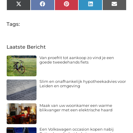
X
Facebook
Pinterest
LinkedIn
Email
(Twitter)
Tags:
Laatste Bericht
Van proefrit tot aankoop zo vind je een
goede tweedehands fiets
Slim en onafhankelijk hypotheekadvies voor
Leiden en omgeving
Maak van uw woonkamer een warme
blikvanger met een elektrische haard
Een Volkswagen occasion kopen nabij