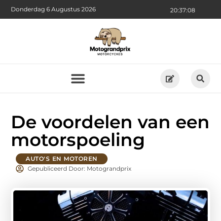
Donderdag 6 Augustus 2026
20:37:10
De voordelen van een
motorspoeling
AUTO'S EN MOTOREN
Gepubliceerd Door: Motograndprix