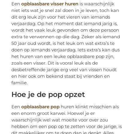
Een
opblaasbare visser huren
is waarschijnlijk
niet iets wat je snel zal doen in je leven, toch kan
dit erg leuk zijn voor het vieren van iemands
verjaardag. Op het moment dat iemand jarig is,
wordt het vaak leuk gevonden om deze persoon
extra te verwennen op die dag. Zeker als iemand
50 jaar oud wordt, is het leuk om wat extra’s te
doen op iemands verjaardag. Iets extra’s kan dus
het huren van een leuke opblaasbare pop zijn,
zoals een visser. Dit is vooral leuk als de
desbetreffende jarige erg veel van vissen houdt
en hier ook om bekend staat bij vrienden en
familie.
Hoe je de pop opzet
Een
opblaasbare pop
huren klinkt misschien als
een enorm groot karwei. Hoewel je er
waarschijnlijk wel wat moeite voor over zou
hebben om een pop op te zetten voor de jarige, is
dit makkelijker om te doen dan je denkt. Alles