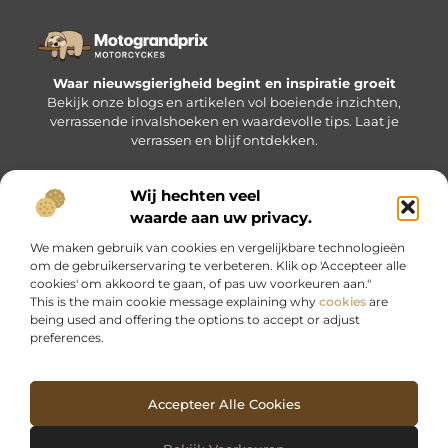
Waar nieuwsgierigheid begint en inspiratie groeit
Bekijk onze blogs en artikelen vol boeiende inzichten,
verrassende invalshoeken en waardevolle tips. Laat je
verrassen en blijf ontdekken.
Wij hechten veel
Bericht categorie
waarde aan uw privacy.
We maken gebruik van cookies en vergelijkbare technologieën
om de gebruikerservaring te verbeteren. Klik op 'Accepteer alle
cookies' om akkoord te gaan, of pas uw voorkeuren aan."
Onze informatie
This is the main cookie message explaining why
cookies
are
being used and offering the options to accept or adjust
Nederlandse linkbuilding: waarom het voor jou hét verschil kan maken
Geld verdienen met je website: zo maak je van jouw bezoekers inkomsten
preferences.
Accepteer Alle Cookies
Website index
Cookiebeleid (EU)
@2025 www.motograndprix.nl. All Right Reserved.