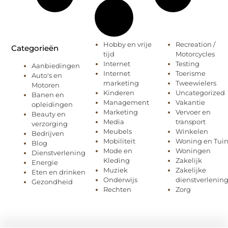
Hobby en vrije
Recreation /
Categorieën
tijd
Motorcycles
Internet
Testing
Aanbiedingen
Internet
Toerisme
Auto's en
marketing
Tweewielers
Motoren
Kinderen
Uncategorized
Banen en
Management
Vakantie
opleidingen
Marketing
Vervoer en
Beauty en
Media
transport
verzorging
Meubels
Winkelen
Bedrijven
Mobiliteit
Woning en Tui
Blog
Mode en
Woningen
Dienstverlening
Kleding
Zakelijk
Energie
Muziek
Zakelijke
Eten en drinken
Onderwijs
dienstverlenin
Gezondheid
Rechten
Zorg