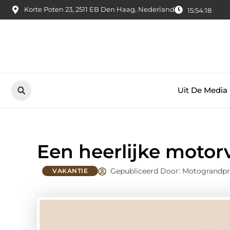
Korte Poten 23, 2511 EB Den Haag, Nederland
15:54:19
Uit De Media
Een heerlijke motorv
Gepubliceerd Door: Motograndpr
VAKANTIE