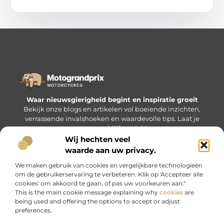
Waar nieuwsgierigheid begint en inspiratie groeit
Bekijk onze blogs en artikelen vol boeiende inzichten,
verrassende invalshoeken en waardevolle tips. Laat je
verrassen en blijf ontdekken.
Wij hechten veel
waarde aan uw privacy.
Bericht categorie
We maken gebruik van cookies en vergelijkbare technologieën
om de gebruikerservaring te verbeteren. Klik op 'Accepteer alle
cookies' om akkoord te gaan, of pas uw voorkeuren aan."
This is the main cookie message explaining why
cookies
are
being used and offering the options to accept or adjust
Onze informatie
preferences.
Nederlandse linkbuilding: waarom het voor jou hét verschil kan maken
Geld verdienen met je website: zo maak je van jouw bezoekers inkomsten