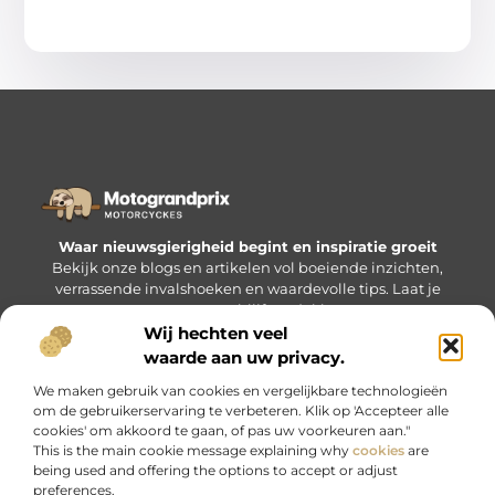
Waar nieuwsgierigheid begint en inspiratie groeit
Bekijk onze blogs en artikelen vol boeiende inzichten,
verrassende invalshoeken en waardevolle tips. Laat je
verrassen en blijf ontdekken.
Wij hechten veel
waarde aan uw privacy.
Bericht categorie
We maken gebruik van cookies en vergelijkbare technologieën
om de gebruikerservaring te verbeteren. Klik op 'Accepteer alle
cookies' om akkoord te gaan, of pas uw voorkeuren aan."
This is the main cookie message explaining why
cookies
are
being used and offering the options to accept or adjust
Onze informatie
preferences.