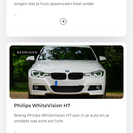
zorgen dat je huis opeens een heel ander
...
BEDRIJVEN
Philips WhiteVision H7
Breng Philips WhiteVision H7 aan in je auto en je
ontdekt wat echt wit licht
...